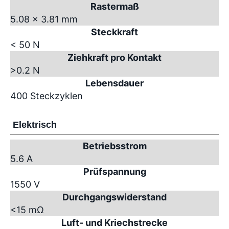
Rastermaß
5.08 x 3.81 mm
Steckkraft
< 50 N
Ziehkraft pro Kontakt
>0.2 N
Lebensdauer
400 Steckzyklen
Elektrisch
Betriebsstrom
5.6 A
Prüfspannung
1550 V
Durchgangswiderstand
<15 mΩ
Luft- und Kriechstrecke