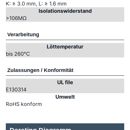
K: ≥ 3.0 mm, L: ≥ 1.6 mm
Isolationswiderstand
>10
6
MΩ
Verarbeitung
Löttemperatur
bis 260°C
Zulassungen / Konformität
UL file
E130314
Umwelt
RoHS konform