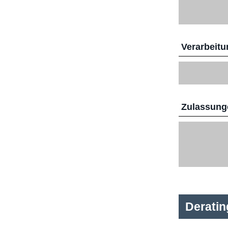
Verarbeitu
Zulassunge
Derati