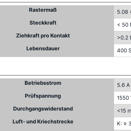
Rastermaß
5.08 
Steckkraft
< 50
Ziehkraft pro Kontakt
>0.2
Lebensdauer
400 S
Betriebsstrom
5.6 A
Prüfspannung
1550
Durchgangswiderstand
<15 
Luft- und Kriechstrecke
K: ≥ 