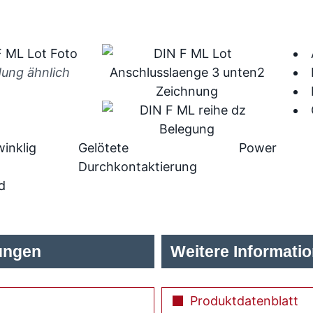
dung ähnlich
inklig
Gelötete
Power
Durchkontaktierung
d
ungen
Weitere Informati
Produktdatenblatt