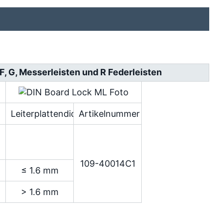
 F, G, Messerleisten und R Federleisten
Leiterplattendicke
Artikelnummer
109-40014C1
≤ 1.6 mm
> 1.6 mm