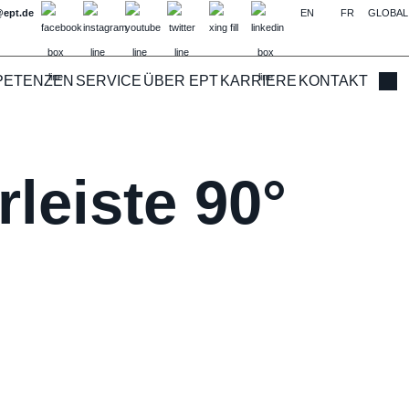
@ept.de
EN
FR
GLOBAL
PETENZEN
SERVICE
ÜBER EPT
KARRIERE
KONTAKT
Such
leiste 90°