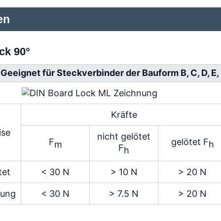
en
ck 90°
Geeignet für Steckverbinder der Bauform B, C, D, E,
Kräfte
ise
nicht gelötet
F
gelötet F
m
h
F
h
tet
< 30 N
> 10 N
> 20 N
nung
< 30 N
> 7.5 N
> 20 N