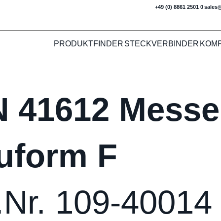
+49 (0) 8861 2501 0
sales
PRODUKTFINDER
STECKVERBINDER
KOM
N 41612 Messer
uform F
.Nr. 109-40014