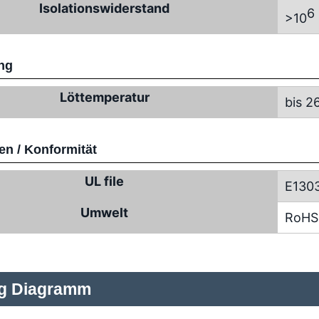
Isolationswiderstand
6
>10
ng
Löttemperatur
bis 2
n / Konformität
UL file
E130
Umwelt
RoHS
ng Diagramm