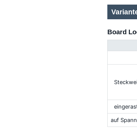
Variant
Board Lo
Steckwe
eingeras
auf Span