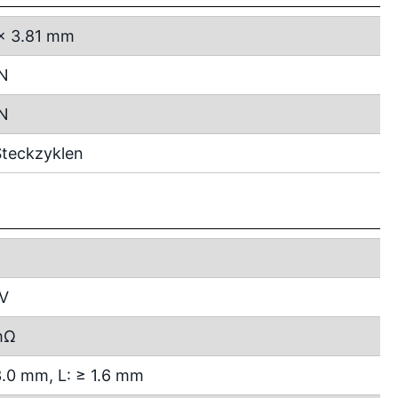
x 3.81 mm
 N
 N
teckzyklen
 V
mΩ
3.0 mm, L: ≥ 1.6 mm