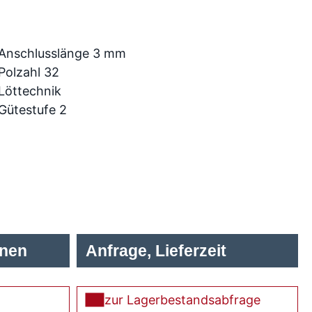
Anschlusslänge 3 mm
Polzahl 32
Löttechnik
Gütestufe 2
onen
Anfrage, Lieferzeit
zur Lagerbestandsabfrage