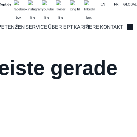
@ept.de
EN
FR
GLOBAL
PETENZEN
SERVICE
ÜBER EPT
KARRIERE
KONTAKT
Such
eiste gerade