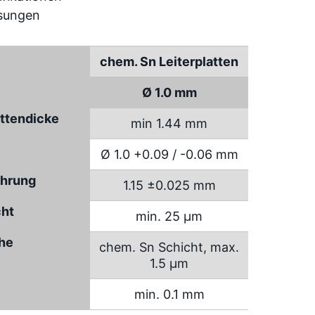
chem. Sn Leiterplatten
Ø 1.0 mm
attendicke
min 1.44 mm
Ø 1.0 +0.09 / -0.06 mm
hrung
1.15 ±0.025 mm
cht
min. 25 µm
che
chem. Sn Schicht, max.
1.5 µm
min. 0.1 mm