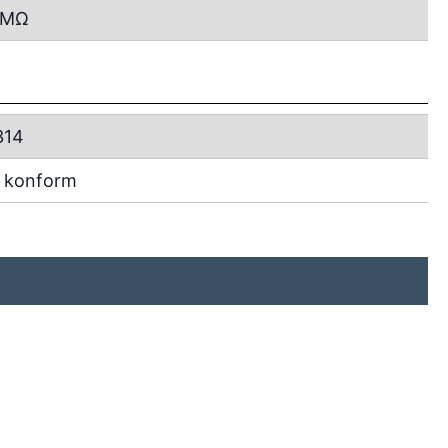
MΩ
314
 konform