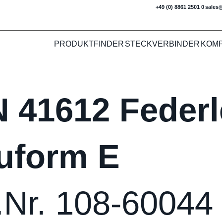
+49 (0) 8861 2501 0
sales
PRODUKTFINDER
STECKVERBINDER
KOM
N 41612 Federl
uform E
.Nr. 108-60044