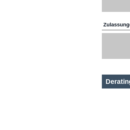
Zulassunge
Derati