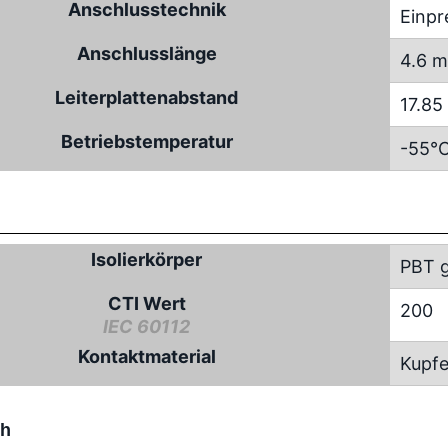
Anschlusstechnik
Einpr
Anschlusslänge
4.6 
Leiterplattenabstand
17.8
Betriebstemperatur
-55°C
Isolierkörper
PBT g
CTI Wert
200
IEC 60112
Kontaktmaterial
Kupfe
ch