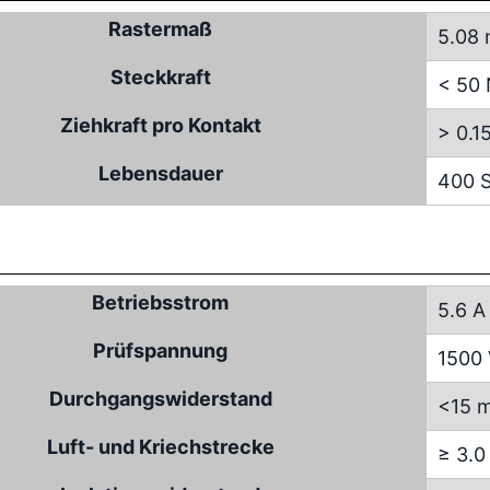
Rastermaß
5.08
Steckkraft
< 50
Ziehkraft pro Kontakt
> 0.1
Lebensdauer
400 S
Betriebsstrom
5.6 A
Prüfspannung
1500
Durchgangswiderstand
<15 
Luft- und Kriechstrecke
≥ 3.