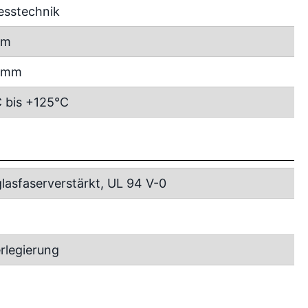
esstechnik
mm
5 mm
 bis +125°C
lasfaserverstärkt, UL 94 V-0
rlegierung