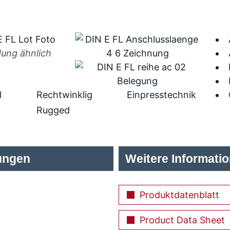
dung ähnlich
l
Rechtwinklig
Einpresstechnik
Rugged
ungen
Weitere Informati
Produktdatenblatt
Product Data Sheet