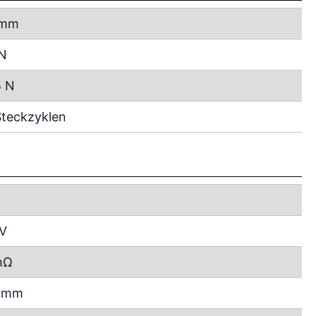
 mm
 N
5 N
teckzyklen
 V
mΩ
0 mm