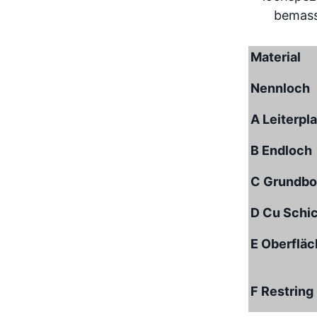
Material
Nennloch
A Leiterpl
B Endloch
C Grundbo
D Cu Schi
E Oberflä
F Restring