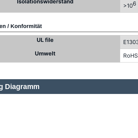
Isolationswiderstand
6
>10
n / Konformität
UL file
E130
Umwelt
RoHS
ng Diagramm