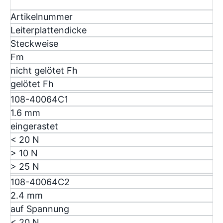
Artikelnummer
Leiterplattendicke
Steckweise
F
m
nicht gelötet F
h
gelötet F
h
108-40064C1
1.6 mm
eingerastet
< 20 N
> 10 N
> 25 N
108-40064C2
2.4 mm
auf Spannung
< 20 N