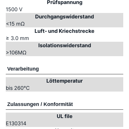
Prüfspannung
1500 V
Durchgangswiderstand
<15 mΩ
Luft- und Kriechstrecke
≥ 3.0 mm
Isolationswiderstand
>10
6
MΩ
Verarbeitung
Löttemperatur
bis 260°C
Zulassungen / Konformität
UL file
E130314