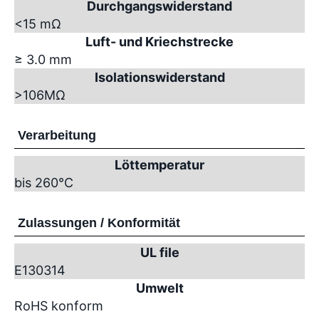
Durchgangswiderstand
<15 mΩ
Luft- und Kriechstrecke
≥ 3.0 mm
Isolationswiderstand
>10
6
MΩ
Verarbeitung
Löttemperatur
bis 260°C
Zulassungen / Konformität
UL file
E130314
Umwelt
RoHS konform