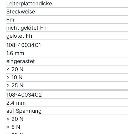
Leiterplattendicke
Steckweise
F
m
nicht gelötet F
h
gelötet F
h
108-40034C1
1.6 mm
eingerastet
< 20 N
> 10 N
> 25 N
108-40034C2
2.4 mm
auf Spannung
< 20 N
> 5 N