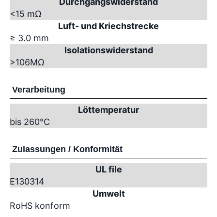
Durchgangswiderstand
<15 mΩ
Luft- und Kriechstrecke
≥ 3.0 mm
Isolationswiderstand
>10
6
MΩ
Verarbeitung
Löttemperatur
bis 260°C
Zulassungen / Konformität
UL file
E130314
Umwelt
RoHS konform