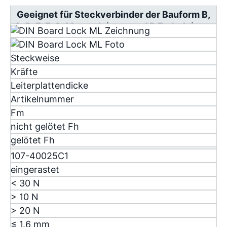
Geeignet für Steckverbinder der Bauform B,
C, D, E, F, G, Messerleisten und R Federleisten
Steckweise
Kräfte
Leiterplattendicke
Artikelnummer
F
m
nicht gelötet F
h
gelötet F
h
107-40025C1
eingerastet
< 30 N
> 10 N
> 20 N
≤ 1.6 mm