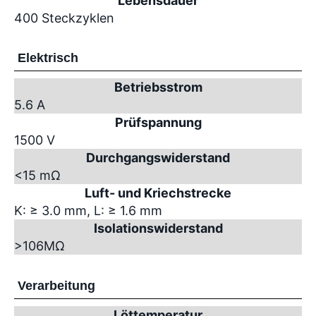
Lebensdauer
400 Steckzyklen
Elektrisch
Betriebsstrom
5.6 A
Prüfspannung
1500 V
Durchgangswiderstand
<15 mΩ
Luft- und Kriechstrecke
K: ≥ 3.0 mm, L: ≥ 1.6 mm
Isolationswiderstand
>10
6
MΩ
Verarbeitung
Löttemperatur