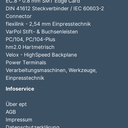
EC.8 - 0.8 mm SMT Edge Card
DIN 41612 Steckverbinder / IEC 60603-2
Connector
flexilink - 2,54 mm Einpresstechnik
VarPol Stift- & Buchsenleisten
PC/104, PC/104-Plus
hm2.0 Hartmetrisch
Velox - HighSpeed Backplane
Power Terminals
Verarbeitungsmaschinen, Werkzeuge,
Einpresstechnik
Infoservice
Über ept
AGB
Impressum
Datenschutzerklärung