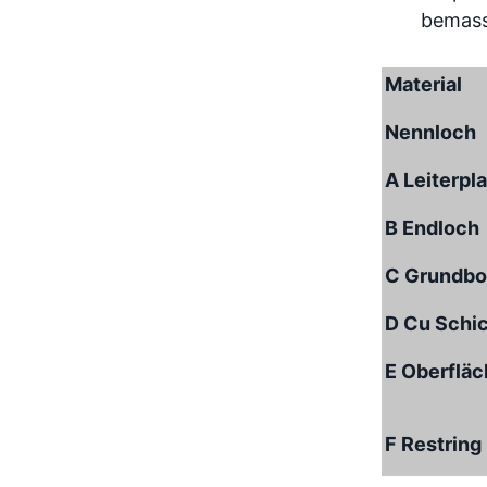
Material
Nennloch
A Leiterpl
B Endloch
C Grundbo
D Cu Schi
E Oberflä
F Restring