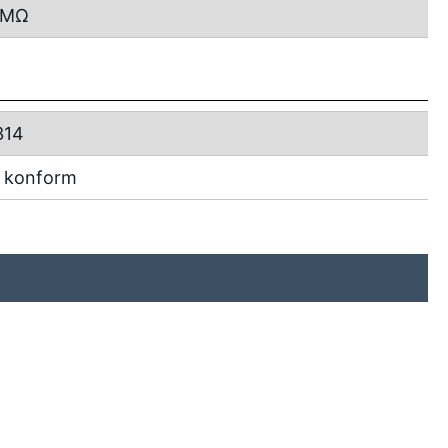
MΩ
314
 konform