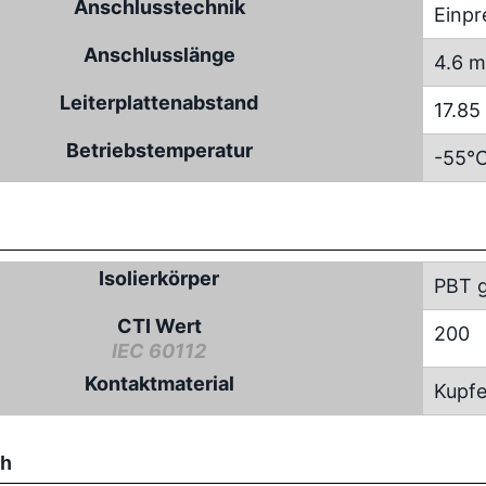
Anschlusstechnik
Einpr
Anschlusslänge
4.6 
Leiterplattenabstand
17.8
Betriebstemperatur
-55°C
Isolierkörper
PBT g
CTI Wert
200
IEC 60112
Kontaktmaterial
Kupfe
ch