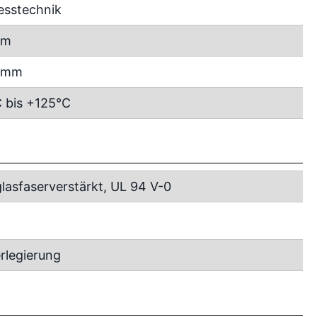
esstechnik
mm
5 mm
 bis +125°C
lasfaserverstärkt, UL 94 V-0
rlegierung