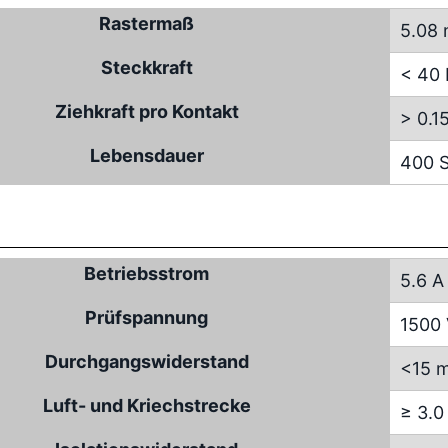
Rastermaß
5.08
Steckkraft
< 40
Ziehkraft pro Kontakt
> 0.1
Lebensdauer
400 S
Betriebsstrom
5.6 A
Prüfspannung
1500
Durchgangswiderstand
<15 
Luft- und Kriechstrecke
≥ 3.