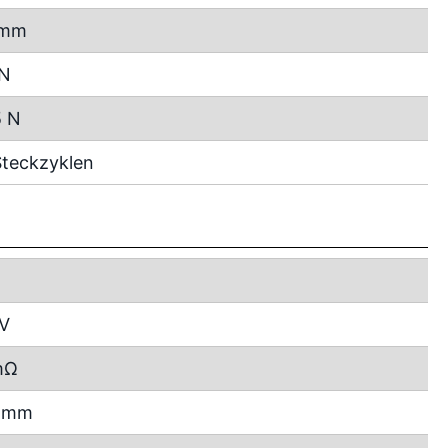
 mm
 N
5 N
teckzyklen
 V
mΩ
0 mm