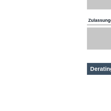
Zulassunge
Derati