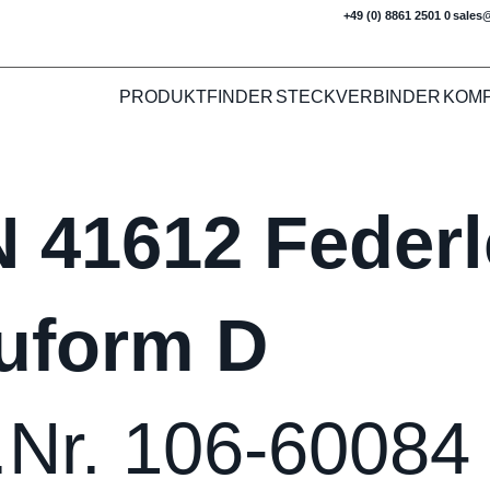
+49 (0) 8861 2501 0
sales
PRODUKTFINDER
STECKVERBINDER
KOM
N 41612 Federl
uform D
.Nr. 106-60084