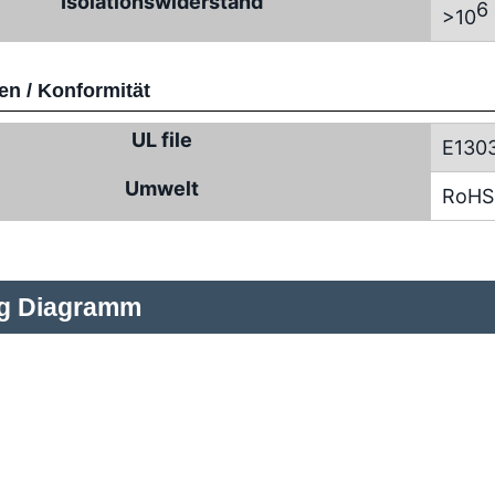
Isolationswiderstand
6
>10
n / Konformität
UL file
E130
Umwelt
RoHS
ng Diagramm