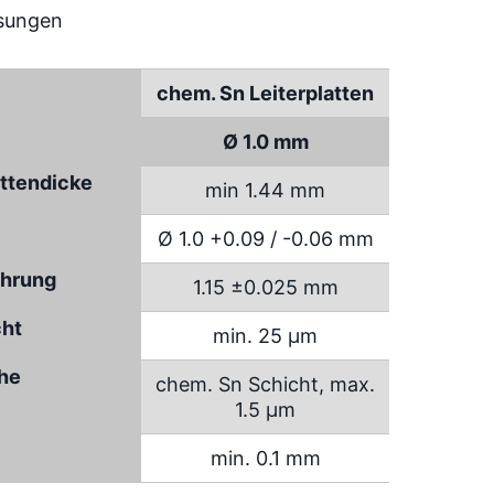
chem. Sn Leiterplatten
Ø 1.0 mm
attendicke
min 1.44 mm
Ø 1.0 +0.09 / -0.06 mm
hrung
1.15 ±0.025 mm
cht
min. 25 µm
che
chem. Sn Schicht, max.
1.5 µm
min. 0.1 mm