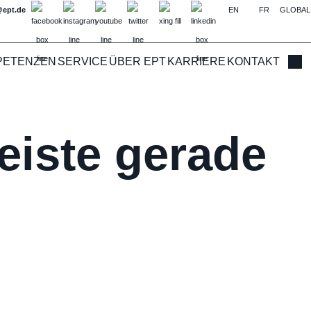
@ept.de
EN
FR
GLOBAL
PETENZEN
SERVICE
ÜBER EPT
KARRIERE
KONTAKT
Such
eiste gerade