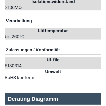
Isolationswiderstand
>10
6
MΩ
Verarbeitung
Löttemperatur
bis 260°C
Zulassungen / Konformität
UL file
E130314
Umwelt
RoHS konform
Derating Diagramm