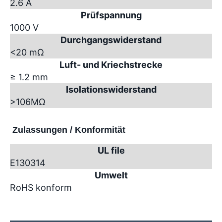
2.6 A
Prüfspannung
1000 V
Durchgangswiderstand
<20 mΩ
Luft- und Kriechstrecke
≥ 1.2 mm
Isolationswiderstand
>10
6
MΩ
Zulassungen / Konformität
UL file
E130314
Umwelt
RoHS konform