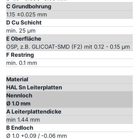
C Grundbohrung
1.15 ±0.025 mm
D Cu Schicht
min. 25 µm
E Oberfläche
OSP, z.B. GLICOAT-SMD (F2) mit 0.12 - 0.15 µm
F Restring
min. 0.1 mm
Material
HAL Sn Leiterplatten
Nennloch
Ø 1.0 mm
A Leiterplattendicke
min 1.44 mm
B Endloch
Ø 1.0 +0.09 / -0.06 mm