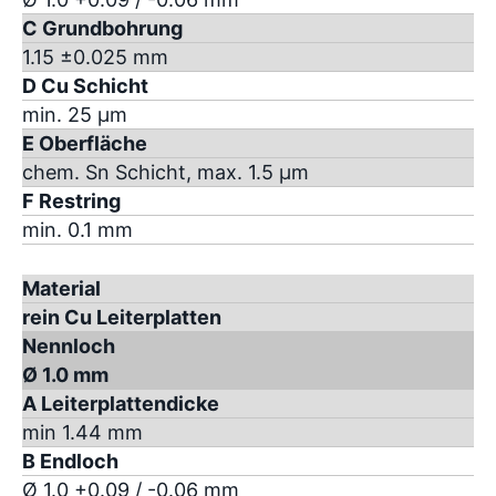
C Grundbohrung
1.15 ±0.025 mm
D Cu Schicht
min. 25 µm
E Oberfläche
chem. Sn Schicht, max. 1.5 µm
F Restring
min. 0.1 mm
Material
rein Cu Leiterplatten
Nennloch
Ø 1.0 mm
A Leiterplattendicke
min 1.44 mm
B Endloch
Ø 1.0 +0.09 / -0.06 mm