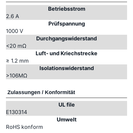
Betriebsstrom
2.6 A
Prüfspannung
1000 V
Durchgangswiderstand
<20 mΩ
Luft- und Kriechstrecke
≥ 1.2 mm
Isolationswiderstand
>10
6
MΩ
Zulassungen / Konformität
UL file
E130314
Umwelt
RoHS konform