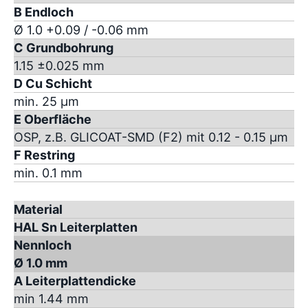
B Endloch
Ø 1.0 +0.09 / -0.06 mm
C Grundbohrung
1.15 ±0.025 mm
D Cu Schicht
min. 25 µm
E Oberfläche
OSP, z.B. GLICOAT-SMD (F2) mit 0.12 - 0.15 µm
F Restring
min. 0.1 mm
Material
HAL Sn Leiterplatten
Nennloch
Ø 1.0 mm
A Leiterplattendicke
min 1.44 mm