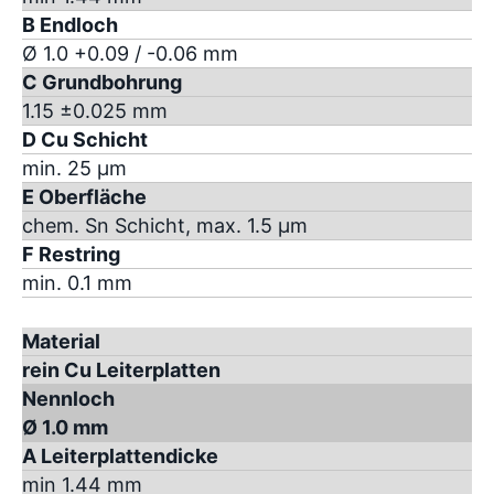
B Endloch
Ø 1.0 +0.09 / -0.06 mm
C Grundbohrung
1.15 ±0.025 mm
D Cu Schicht
min. 25 µm
E Oberfläche
chem. Sn Schicht, max. 1.5 µm
F Restring
min. 0.1 mm
Material
rein Cu Leiterplatten
Nennloch
Ø 1.0 mm
A Leiterplattendicke
min 1.44 mm