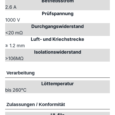
Betriebsstrom
2.6 A
Prüfspannung
1000 V
Durchgangswiderstand
<20 mΩ
Luft- und Kriechstrecke
≥ 1.2 mm
Isolationswiderstand
>10
6
MΩ
Verarbeitung
Löttemperatur
bis 260°C
Zulassungen / Konformität