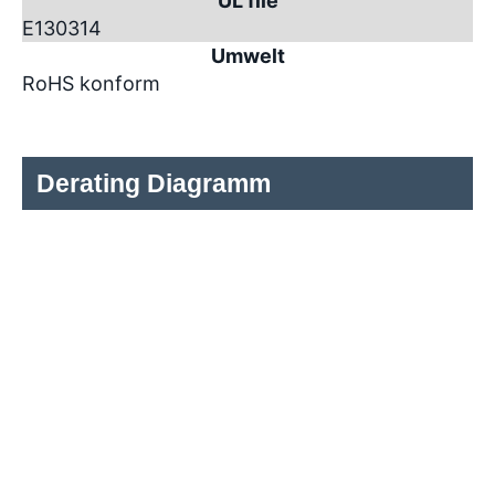
UL file
E130314
Umwelt
RoHS konform
Derating Diagramm