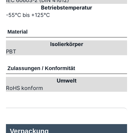
IEC 60603-2 (DIN 41612)
Betriebstemperatur
-55°C bis +125°C
Material
Isolierkörper
PBT
Zulassungen / Konformität
Umwelt
RoHS konform
Verpackung