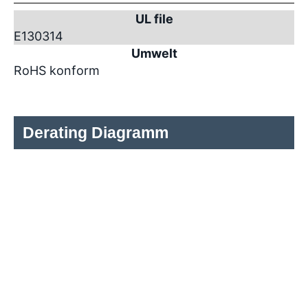
UL file
E130314
Umwelt
RoHS konform
Derating Diagramm