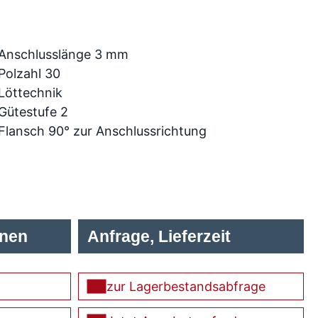
Anschlusslänge 3 mm
Polzahl 30
Löttechnik
Gütestufe 2
Flansch 90° zur Anschlussrichtung
onen
Anfrage, Lieferzeit
zur Lagerbestandsabfrage