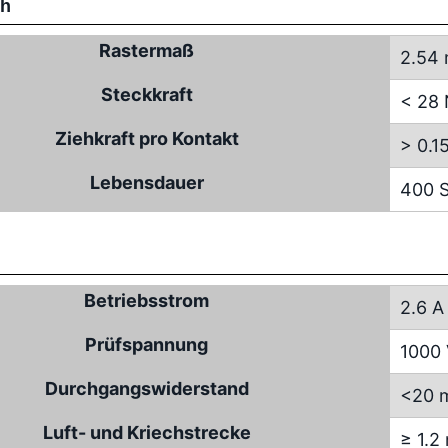
ch
Rastermaß
2.54
Steckkraft
< 28
Ziehkraft pro Kontakt
> 0.1
Lebensdauer
400 S
Betriebsstrom
2.6 A
Prüfspannung
1000
Durchgangswiderstand
<20 
Luft- und Kriechstrecke
≥ 1.