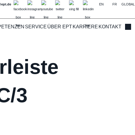
@ept.de
EN
FR
GLOBAL
PETENZEN
SERVICE
ÜBER EPT
KARRIERE
KONTAKT
Such
leiste
C/3