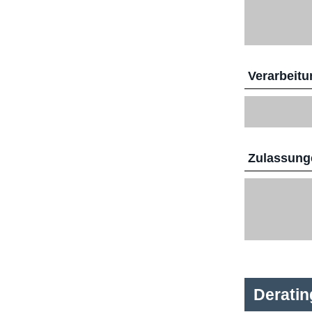
Verarbeitu
Zulassunge
Derati