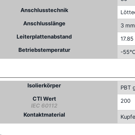
Anschlusstechnik
Lötte
Anschlusslänge
3 mm
Leiterplattenabstand
17.8
Betriebstemperatur
-55°C
Isolierkörper
PBT g
CTI Wert
200
IEC 60112
Kontaktmaterial
Kupfe