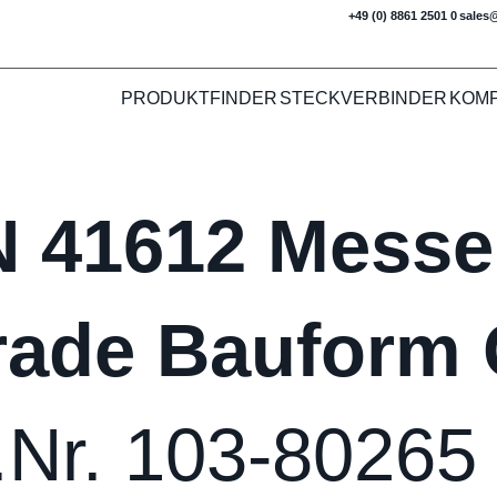
+49 (0) 8861 2501 0
sales
PRODUKTFINDER
STECKVERBINDER
KOM
N 41612 Messer
rade Bauform 
.Nr. 103-80265