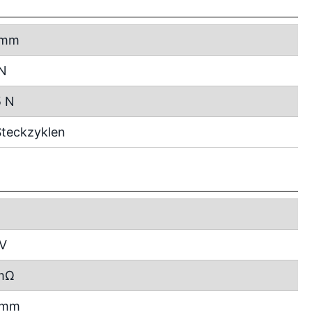
 mm
 N
5 N
teckzyklen
 V
mΩ
2 mm