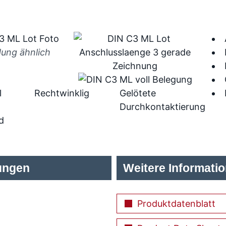
dung ähnlich
l
Rechtwinklig
Gelötete
Durchkontaktierung
d
ungen
Weitere Informati
Produktdatenblatt