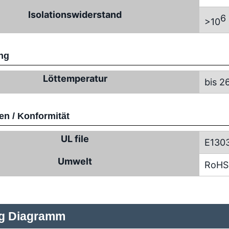
Isolationswiderstand
6
>10
ng
Löttemperatur
bis 2
n / Konformität
UL file
E130
Umwelt
RoHS
ng Diagramm