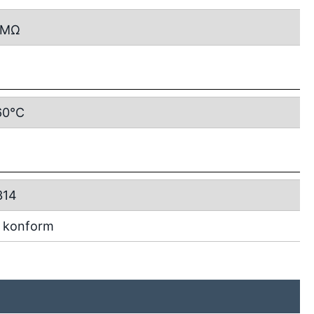
MΩ
60°C
314
 konform