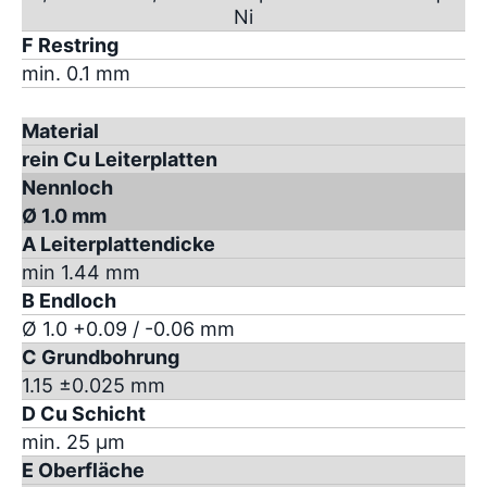
Ni
F Restring
min. 0.1 mm
Material
rein Cu Leiterplatten
Nennloch
Ø 1.0 mm
A Leiterplattendicke
min 1.44 mm
B Endloch
Ø 1.0 +0.09 / -0.06 mm
C Grundbohrung
1.15 ±0.025 mm
D Cu Schicht
min. 25 µm
E Oberfläche