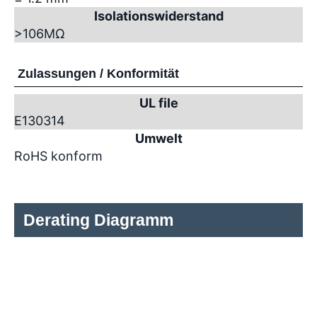
Isolationswiderstand
>10
6
MΩ
Zulassungen / Konformität
UL file
E130314
Umwelt
RoHS konform
Derating Diagramm