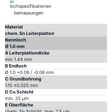
Material
chem. Sn Leiterplatten
Nennloch
Ø 1.0 mm
A Leiterplattendicke
min 1.44 mm
B Endloch
Ø 1.0 +0.09 / -0.06 mm
C Grundbohrung
1.15 ±0.025 mm
D Cu Schicht
min. 25 µm
E Oberfläche
chem. Sn Schicht, max. 1.5 µm