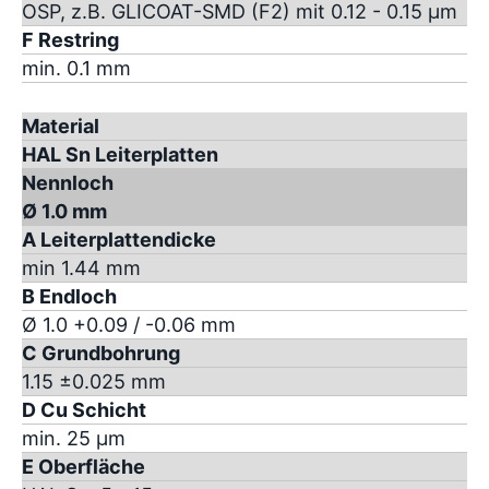
OSP, z.B. GLICOAT-SMD (F2) mit 0.12 - 0.15 µm
F Restring
min. 0.1 mm
Material
HAL Sn Leiterplatten
Nennloch
Ø 1.0 mm
A Leiterplattendicke
min 1.44 mm
B Endloch
Ø 1.0 +0.09 / -0.06 mm
C Grundbohrung
1.15 ±0.025 mm
D Cu Schicht
min. 25 µm
E Oberfläche