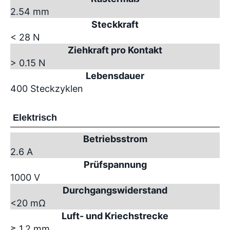
2.54 mm
Steckkraft
< 28 N
Ziehkraft pro Kontakt
> 0.15 N
Lebensdauer
400 Steckzyklen
Elektrisch
Betriebsstrom
2.6 A
Prüfspannung
1000 V
Durchgangswiderstand
<20 mΩ
Luft- und Kriechstrecke
≥ 1.2 mm