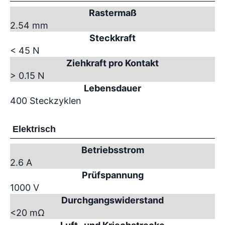
Rastermaß
2.54 mm
Steckkraft
< 45 N
Ziehkraft pro Kontakt
> 0.15 N
Lebensdauer
400 Steckzyklen
Elektrisch
Betriebsstrom
2.6 A
Prüfspannung
1000 V
Durchgangswiderstand
<20 mΩ