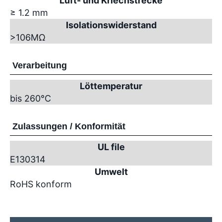
Luft- und Kriechstrecke
≥ 1.2 mm
Isolationswiderstand
>10
6
MΩ
Verarbeitung
Löttemperatur
bis 260°C
Zulassungen / Konformität
UL file
E130314
Umwelt
RoHS konform