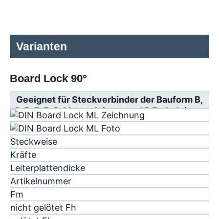
Varianten
Board Lock 90°
Geeignet für Steckverbinder der Bauform B,
C, D, E, F, G, Messerleisten und R Federleisten
Steckweise
Kräfte
Leiterplattendicke
Artikelnummer
F
m
nicht gelötet F
h