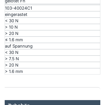
gelötet F
h
103-40024C1
eingerastet
< 30 N
> 10 N
> 20 N
≤ 1.6 mm
auf Spannung
< 30 N
> 7.5 N
> 20 N
> 1.6 mm