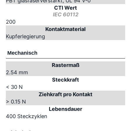
PBT glasfaserverstärkt, UL 94 V-0
CTI Wert
IEC 60112
200
Kontaktmaterial
Kupferlegierung
Mechanisch
Rastermaß
2.54 mm
Steckkraft
< 30 N
Ziehkraft pro Kontakt
> 0.15 N
Lebensdauer
400 Steckzyklen