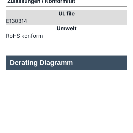
Zulassungen / Konformität
UL file
E130314
Umwelt
RoHS konform
Derating Diagramm