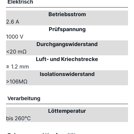
Elektrisch
Betriebsstrom
2.6 A
Prüfspannung
1000 V
Durchgangswiderstand
<20 mΩ
Luft- und Kriechstrecke
≥ 1.2 mm
Isolationswiderstand
>10
6
MΩ
Verarbeitung
Löttemperatur
bis 260°C