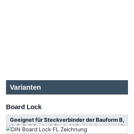
Varianten
Board Lock
Geeignet für Steckverbinder der Bauform B,
C, D, E, F flach, G flach, M Federleisten und R
Messerleisten