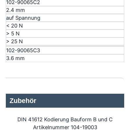
102-90065C2
2.4 mm
auf Spannung
< 20 N
> 5 N
> 25 N
102-90065C3
3.6 mm
Zubehör
DIN 41612 Kodierung Bauform B und C
Artikelnummer 104-19003