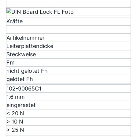
Kräfte
Artikelnummer
Leiterplattendicke
Steckweise
F
m
nicht gelötet F
h
gelötet F
h
102-90065C1
1.6 mm
eingerastet
< 20 N
> 10 N
> 25 N