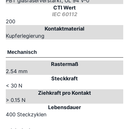
PBT glasfaserverstärkt, UL 94 V-0
CTI Wert
IEC 60112
200
Kontaktmaterial
Kupferlegierung
Mechanisch
Rastermaß
2.54 mm
Steckkraft
< 30 N
Ziehkraft pro Kontakt
> 0.15 N
Lebensdauer
400 Steckzyklen