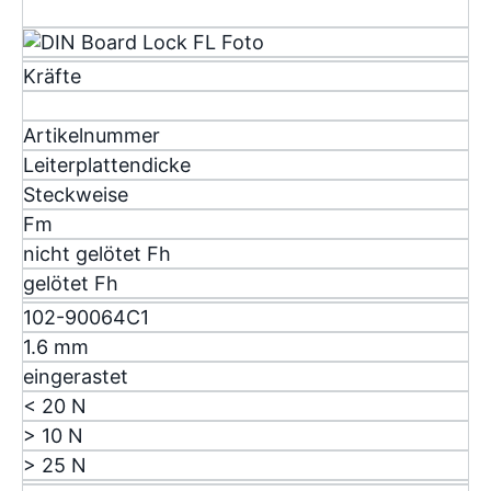
Kräfte
Artikelnummer
Leiterplattendicke
Steckweise
F
m
nicht gelötet F
h
gelötet F
h
102-90064C1
1.6 mm
eingerastet
< 20 N
> 10 N
> 25 N