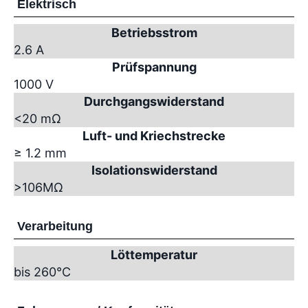
Elektrisch
Betriebsstrom
2.6 A
Prüfspannung
1000 V
Durchgangswiderstand
<20 mΩ
Luft- und Kriechstrecke
≥ 1.2 mm
Isolationswiderstand
>10
6
MΩ
Verarbeitung
Löttemperatur
bis 260°C