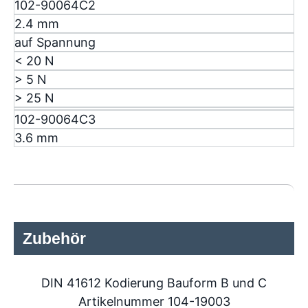
102-90064C2
2.4 mm
auf Spannung
< 20 N
> 5 N
> 25 N
102-90064C3
3.6 mm
Zubehör
DIN 41612 Kodierung Bauform B und C
Artikelnummer 104-19003