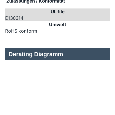
Zulassungen / Konformität
UL file
E130314
Umwelt
RoHS konform
Derating Diagramm