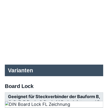
Varianten
Board Lock
Geeignet für Steckverbinder der Bauform B,
C, D, E, F flach, G flach, M Federleisten und R
Messerleisten