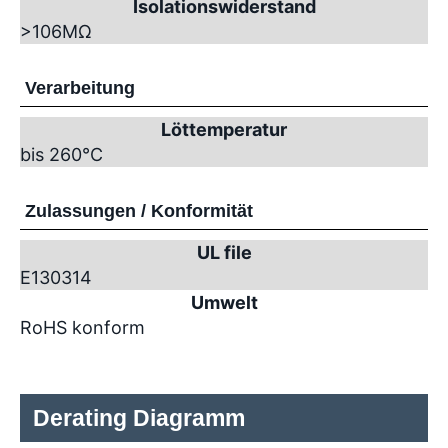
Isolationswiderstand
>10
6
MΩ
Verarbeitung
Löttemperatur
bis 260°C
Zulassungen / Konformität
UL file
E130314
Umwelt
RoHS konform
Derating Diagramm