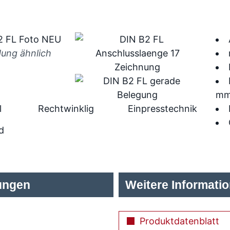
dung ähnlich
mm:
l
Rechtwinklig
Einpresstechnik
d
ungen
Weitere Informati
Produktdatenblatt