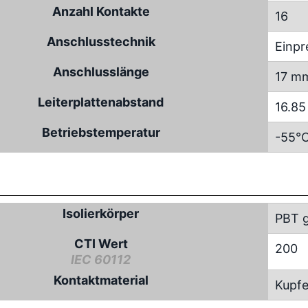
Anzahl Kontakte
16
Anschlusstechnik
Einpr
Anschlusslänge
17 m
Leiterplattenabstand
16.8
Betriebstemperatur
-55°C
Isolierkörper
PBT g
CTI Wert
200
IEC 60112
Kontaktmaterial
Kupfe