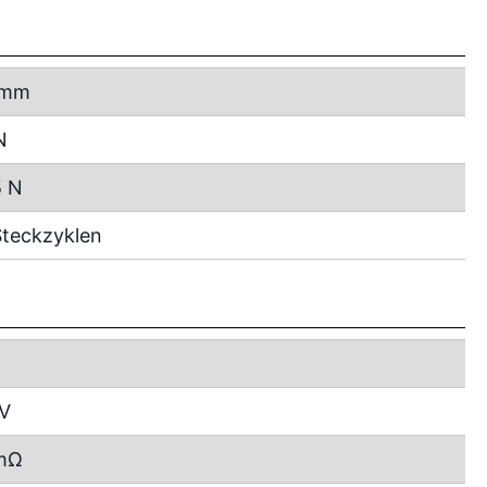
 mm
N
5 N
teckzyklen
 V
mΩ