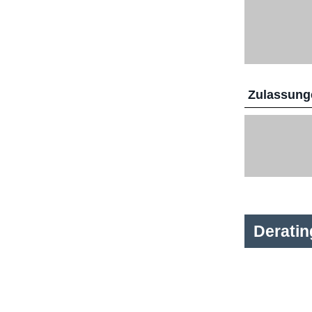
Zulassunge
Derati