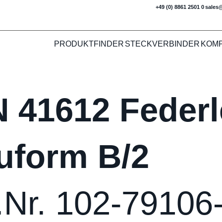
+49 (0) 8861 2501 0
sales
PRODUKTFINDER
STECKVERBINDER
KOM
N 41612 Federl
uform B/2
.Nr. 102-79106