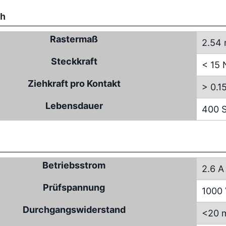
ch
Rastermaß
2.54
Steckkraft
< 15 
Ziehkraft pro Kontakt
> 0.1
Lebensdauer
400 S
Betriebsstrom
2.6 A
Prüfspannung
1000
Durchgangswiderstand
<20 