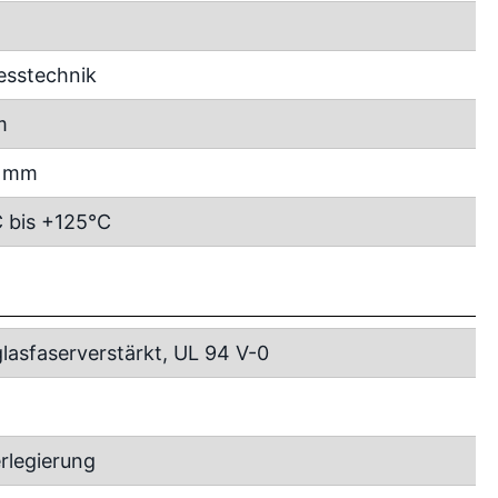
esstechnik
m
5 mm
 bis +125°C
lasfaserverstärkt, UL 94 V-0
rlegierung