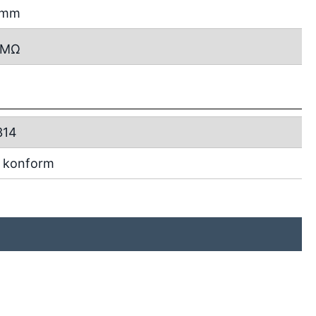
2 mm
MΩ
314
 konform