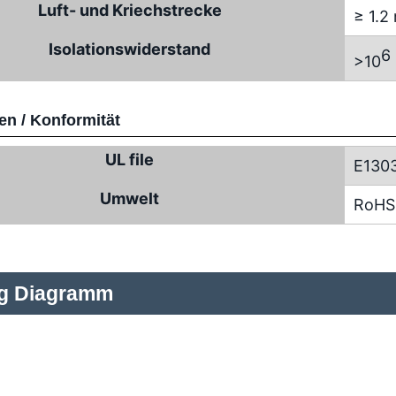
Luft- und Kriechstrecke
≥ 1.
Isolationswiderstand
6
>10
n / Konformität
UL file
E130
Umwelt
RoHS
ng Diagramm