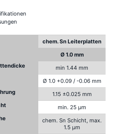
chem. Sn Leiterplatten
Ø 1.0 mm
attendicke
min 1.44 mm
Ø 1.0 +0.09 / -0.06 mm
hrung
1.15 ±0.025 mm
cht
min. 25 µm
che
chem. Sn Schicht, max.
1.5 µm