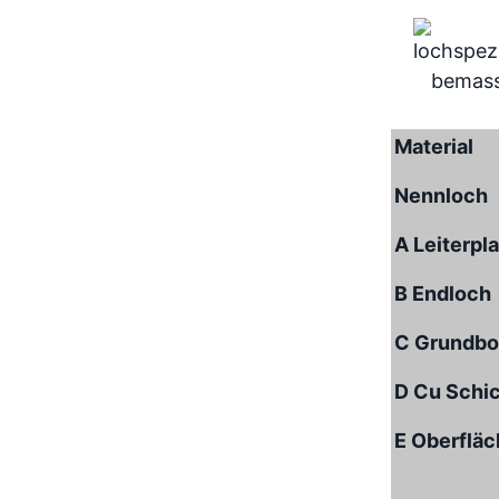
Material
Nennloch
A Leiterpl
B Endloch
C Grundbo
D Cu Schi
E Oberflä