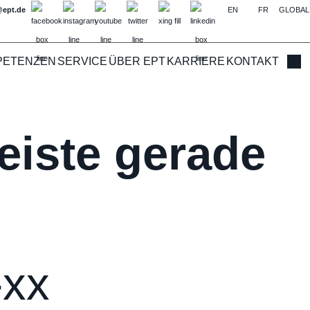
@ept.de
EN
FR
GLOBAL
PETENZEN
SERVICE
ÜBER EPT
KARRIERE
KONTAKT
Such
eiste gerade
-xx