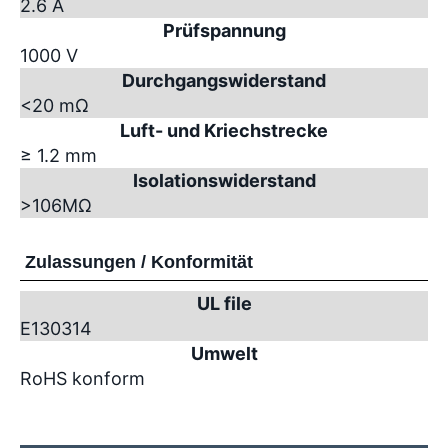
2.6 A
Prüfspannung
1000 V
Durchgangswiderstand
<20 mΩ
Luft- und Kriechstrecke
≥ 1.2 mm
Isolationswiderstand
>10
6
MΩ
Zulassungen / Konformität
UL file
E130314
Umwelt
RoHS konform