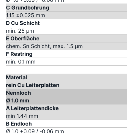
C Grundbohrung
1.15 ±0.025 mm
D Cu Schicht
min. 25 µm
E Oberfläche
chem. Sn Schicht, max. 1.5 µm
F Restring
min. 0.1 mm
Material
rein Cu Leiterplatten
Nennloch
Ø 1.0 mm
A Leiterplattendicke
min 1.44 mm
B Endloch
Ø 1.0 +0.09 / -0.06 mm