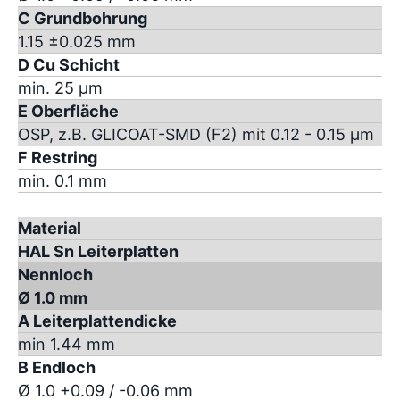
C Grundbohrung
1.15 ±0.025 mm
D Cu Schicht
min. 25 µm
E Oberfläche
OSP, z.B. GLICOAT-SMD (F2) mit 0.12 - 0.15 µm
F Restring
min. 0.1 mm
Material
HAL Sn Leiterplatten
Nennloch
Ø 1.0 mm
A Leiterplattendicke
min 1.44 mm
B Endloch
Ø 1.0 +0.09 / -0.06 mm