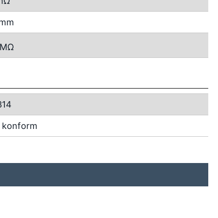
mΩ
2 mm
MΩ
314
 konform