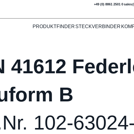
+49 (0) 8861 2501 0
sales
PRODUKTFINDER
STECKVERBINDER
KOM
N 41612 Federl
uform B
.Nr. 102-63024