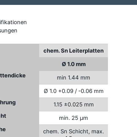
chem. Sn Leiterplatten
Ø 1.0 mm
attendicke
min 1.44 mm
Ø 1.0 +0.09 / -0.06 mm
hrung
1.15 ±0.025 mm
cht
min. 25 µm
che
chem. Sn Schicht, max.