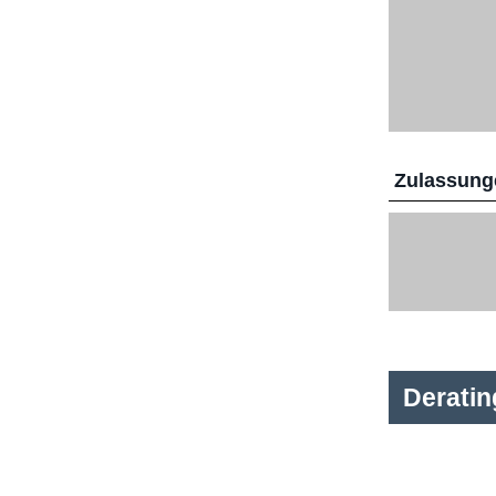
Zulassunge
Derati