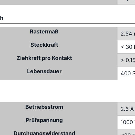
ch
Rastermaß
2.54
Steckkraft
< 30
Ziehkraft pro Kontakt
> 0.1
Lebensdauer
400 S
Betriebsstrom
2.6 A
Prüfspannung
1000
Durchgangswiderstand