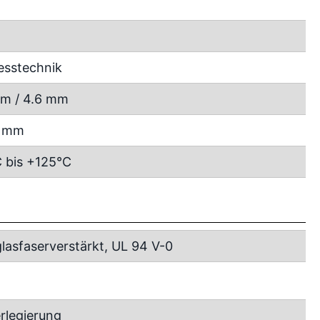
esstechnik
m / 4.6 mm
5 mm
 bis +125°C
lasfaserverstärkt, UL 94 V-0
rlegierung