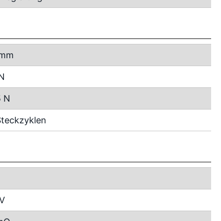
 mm
 N
5 N
teckzyklen
 V