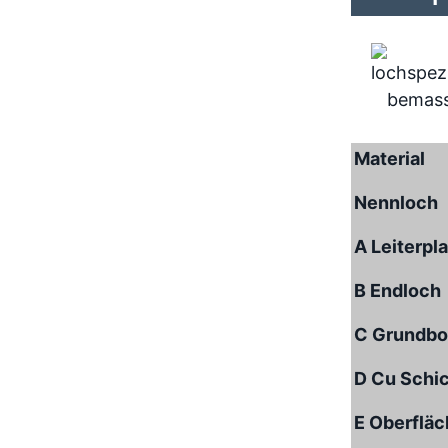
Material
Nennloch
A Leiterpl
B Endloch
C Grundbo
D Cu Schi
E Oberflä