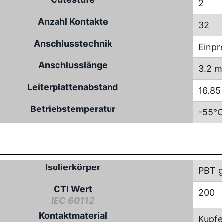
2
Anzahl Kontakte
32
Anschlusstechnik
Einpr
Anschlusslänge
3.2 m
Leiterplattenabstand
16.8
Betriebstemperatur
-55°C
Isolierkörper
PBT g
CTI Wert
200
IEC 60112
Kontaktmaterial
Kupfe