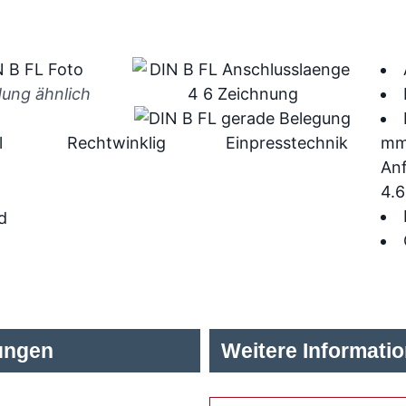
dung ähnlich
l
Rechtwinklig
Einpresstechnik
mm)
Anf
4.
d
ungen
Weitere Informati