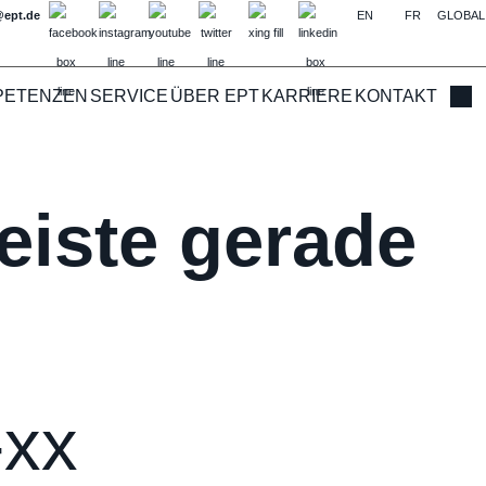
@ept.de
EN
FR
GLOBAL
PETENZEN
SERVICE
ÜBER EPT
KARRIERE
KONTAKT
Such
eiste gerade
-xx