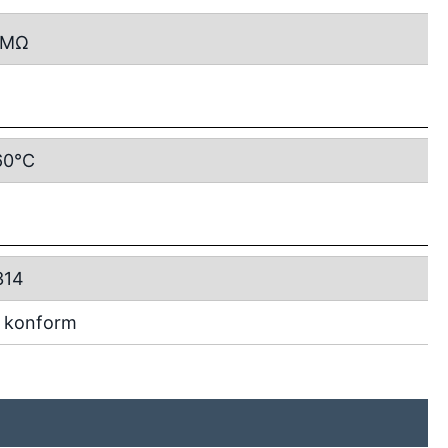
MΩ
60°C
314
 konform