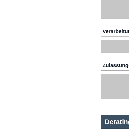
Verarbeitu
Zulassunge
Derati