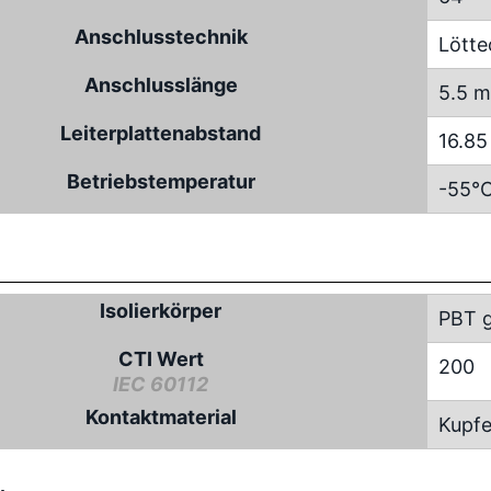
Anschlusstechnik
Lötte
Anschlusslänge
5.5 
Leiterplattenabstand
16.8
Betriebstemperatur
-55°C
Isolierkörper
PBT g
CTI Wert
200
IEC 60112
Kontaktmaterial
Kupfe