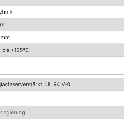
chnik
mm
5 mm
 bis +125°C
lasfaserverstärkt, UL 94 V-0
rlegierung