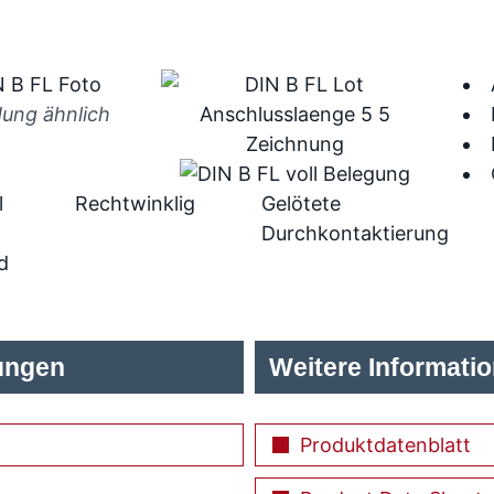
dung ähnlich
l
Rechtwinklig
Gelötete
Durchkontaktierung
d
ungen
Weitere Informati
Produktdatenblatt