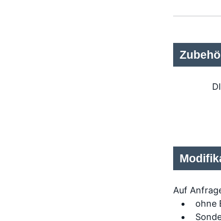
Zubehö
D
Modifik
Auf Anfrage
ohne 
Sonde