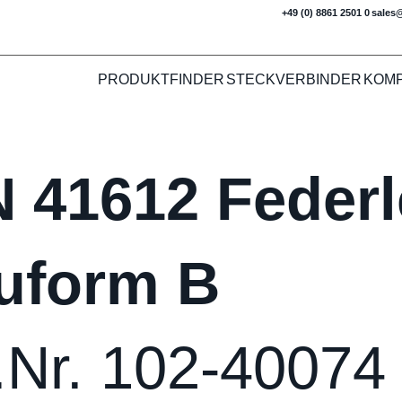
+49 (0) 8861 2501 0
sales
PRODUKTFINDER
STECKVERBINDER
KOM
N 41612 Federl
uform B
.Nr. 102-40074