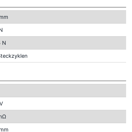
 mm
 N
5 N
teckzyklen
 V
mΩ
2 mm