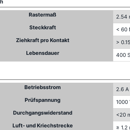
ch
Rastermaß
2.54
Steckkraft
< 60
Ziehkraft pro Kontakt
> 0.1
Lebensdauer
400 S
Betriebsstrom
2.6 A
Prüfspannung
1000
Durchgangswiderstand
<20 
Luft- und Kriechstrecke
≥ 1.