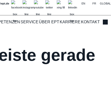
@ept.de
EN
FR
GLOBAL
PETENZEN
SERVICE
ÜBER EPT
KARRIERE
KONTAKT
Such
eiste gerade