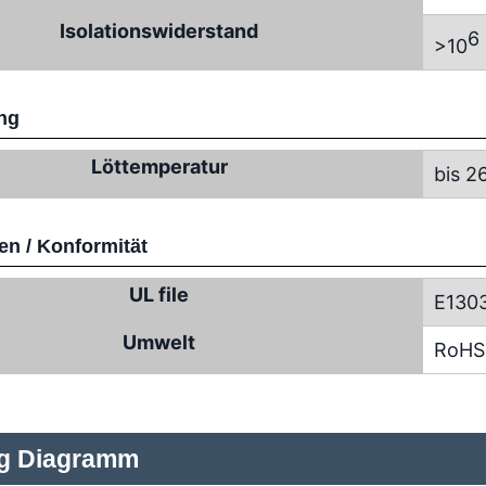
Isolationswiderstand
6
>10
ng
Löttemperatur
bis 2
n / Konformität
UL file
E130
Umwelt
RoHS
ng Diagramm