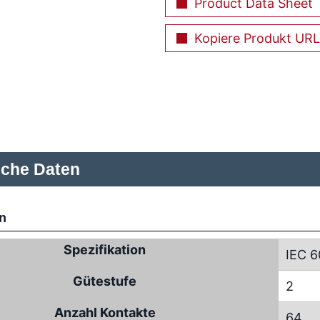
Product Data Sheet
Kopiere Produkt URL
sche Daten
n
Spezifikation
IEC 6
Gütestufe
2
Anzahl Kontakte
64