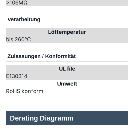
>10
6
MΩ
Verarbeitung
Löttemperatur
bis 260°C
Zulassungen / Konformität
UL file
E130314
Umwelt
RoHS konform
Derating Diagramm