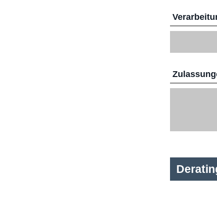
Verarbeitu
Zulassunge
Derati