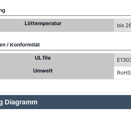
ng
Löttemperatur
bis 2
n / Konformität
UL file
E130
Umwelt
RoHS
ng Diagramm