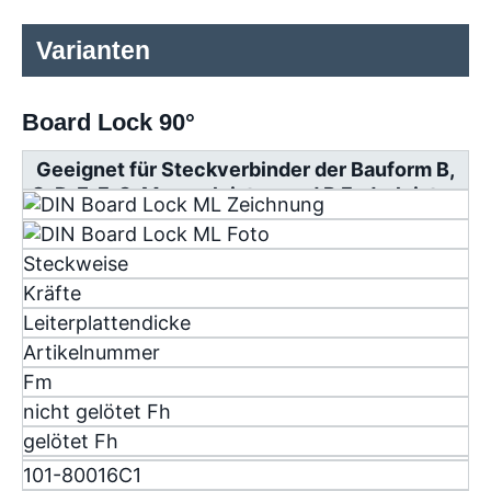
Varianten
Board Lock 90°
Geeignet für Steckverbinder der Bauform B,
C, D, E, F, G, Messerleisten und R Federleisten
Steckweise
Kräfte
Leiterplattendicke
Artikelnummer
F
m
nicht gelötet F
h
gelötet F
h
101-80016C1