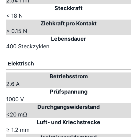
2.54 mm
Steckkraft
< 18 N
Ziehkraft pro Kontakt
> 0.15 N
Lebensdauer
400 Steckzyklen
Elektrisch
Betriebsstrom
2.6 A
Prüfspannung
1000 V
Durchgangswiderstand
<20 mΩ
Luft- und Kriechstrecke
≥ 1.2 mm