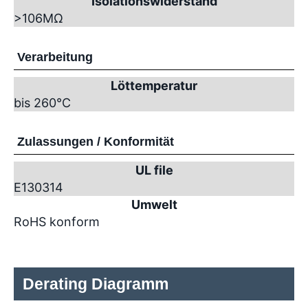
Isolationswiderstand
>10
6
MΩ
Verarbeitung
Löttemperatur
bis 260°C
Zulassungen / Konformität
UL file
E130314
Umwelt
RoHS konform
Derating Diagramm