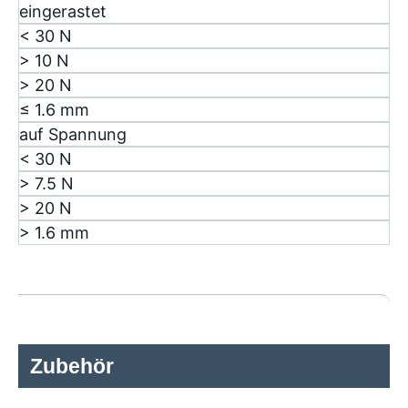
eingerastet
< 30 N
> 10 N
> 20 N
≤ 1.6 mm
auf Spannung
< 30 N
> 7.5 N
> 20 N
> 1.6 mm
Zubehör