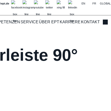
@ept.de
EN
FR
GLOBAL
PETENZEN
SERVICE
ÜBER EPT
KARRIERE
KONTAKT
Such
leiste 90°