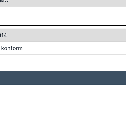
MΩ
314
 konform