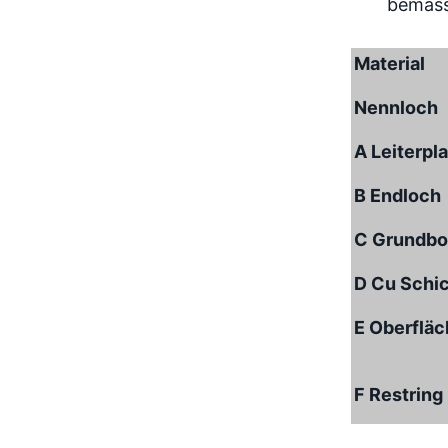
Material
Nennloch
A Leiterpl
B Endloch
C Grundbo
D Cu Schi
E Oberflä
F Restring