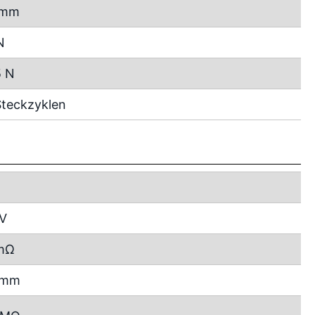
 mm
N
5 N
teckzyklen
 V
mΩ
2 mm