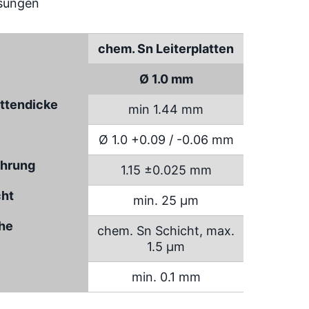
chem. Sn Leiterplatten
Ø 1.0 mm
attendicke
min 1.44 mm
Ø 1.0 +0.09 / -0.06 mm
hrung
1.15 ±0.025 mm
cht
min. 25 µm
che
chem. Sn Schicht, max.
1.5 µm
min. 0.1 mm