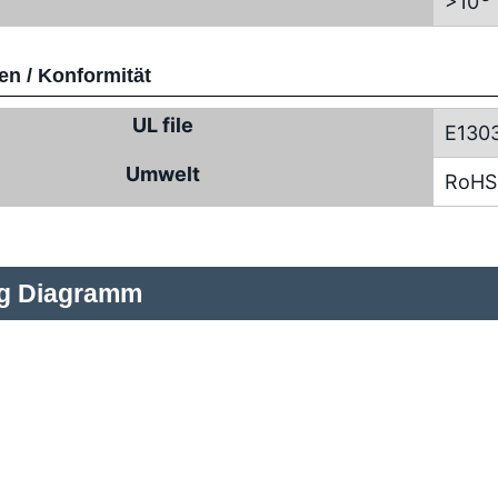
>10
n / Konformität
UL file
E130
Umwelt
RoHS
ng Diagramm