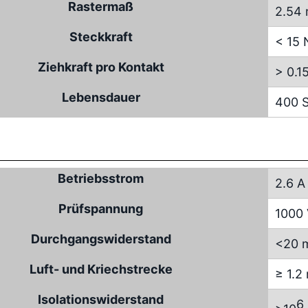
Rastermaß
2.54
Steckkraft
< 15 
Ziehkraft pro Kontakt
> 0.1
Lebensdauer
400 S
Betriebsstrom
2.6 A
Prüfspannung
1000
Durchgangswiderstand
<20 
Luft- und Kriechstrecke
≥ 1.
Isolationswiderstand
6