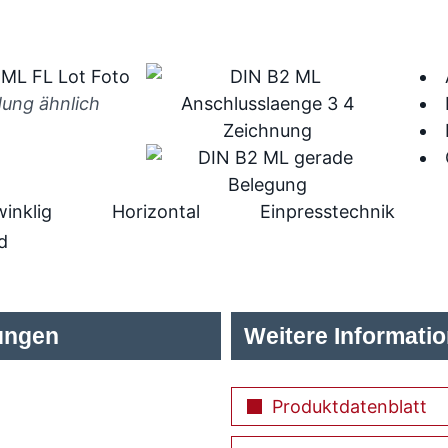
dung ähnlich
inklig
Horizontal
Einpresstechnik
d
ungen
Weitere Informati
Produktdatenblatt