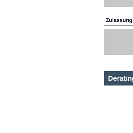
Zulassunge
Derati