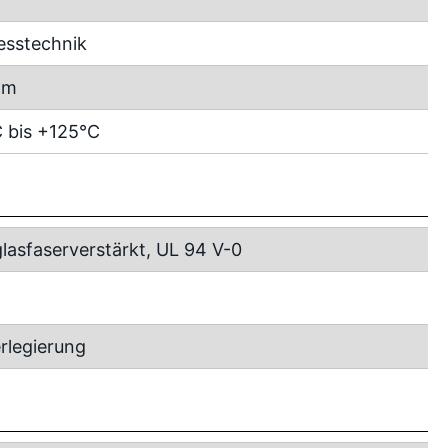
esstechnik
mm
 bis +125°C
lasfaserverstärkt, UL 94 V-0
rlegierung