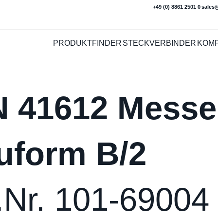
+49 (0) 8861 2501 0
sales
PRODUKTFINDER
STECKVERBINDER
KOM
N 41612 Messer
uform B/2
.Nr. 101-69004