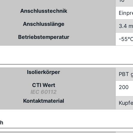
Anschlusstechnik
Einpr
Anschlusslänge
3.4 
Betriebstemperatur
-55°C
Isolierkörper
PBT g
CTI Wert
200
IEC 60112
Kontaktmaterial
Kupfe
ch