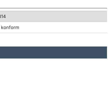
314
 konform