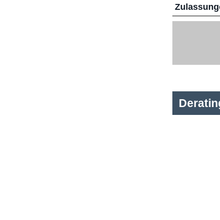
Zulassunge
Derati