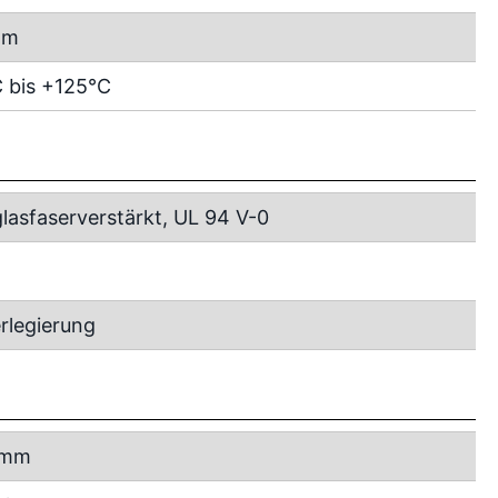
mm
 bis +125°C
lasfaserverstärkt, UL 94 V-0
rlegierung
 mm