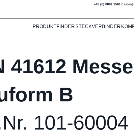
+49 (0) 8861 2501 0
sales
PRODUKTFINDER
STECKVERBINDER
KOM
N 41612 Messer
uform B
.Nr. 101-60004