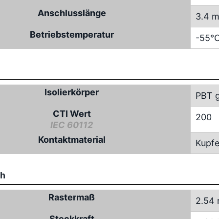
Anschlusslänge
3.4 
Betriebstemperatur
-55°C
Isolierkörper
PBT g
CTI Wert
200
IEC 60112
Kontaktmaterial
Kupfe
ch
Rastermaß
2.54
Steckkraft