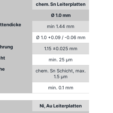
chem. Sn Leiterplatten
Ø 1.0 mm
attendicke
min 1.44 mm
Ø 1.0 +0.09 / -0.06 mm
hrung
1.15 ±0.025 mm
cht
min. 25 µm
che
chem. Sn Schicht, max.
1.5 µm
min. 0.1 mm
Ni, Au Leiterplatten