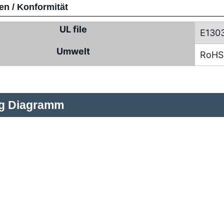
n / Konformität
UL file
E130
Umwelt
RoHS
ng Diagramm