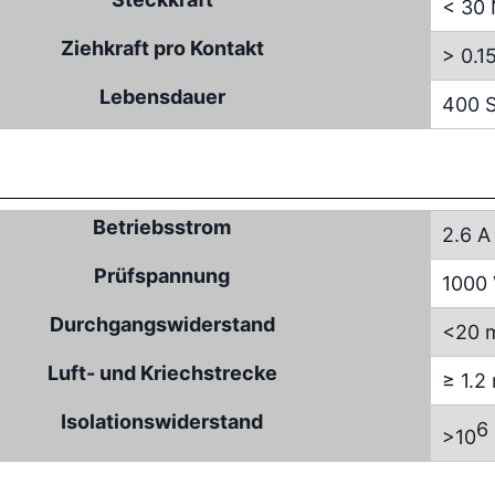
< 30
Ziehkraft pro Kontakt
> 0.1
Lebensdauer
400 S
Betriebsstrom
2.6 A
Prüfspannung
1000
Durchgangswiderstand
<20 
Luft- und Kriechstrecke
≥ 1.
Isolationswiderstand
6
>10