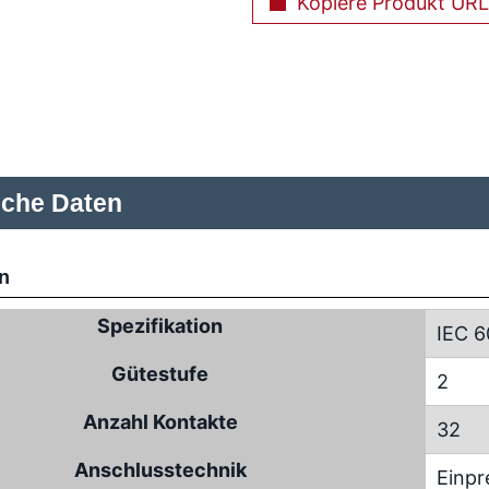
Kopiere Produkt URL
sche Daten
n
Spezifikation
IEC 6
Gütestufe
2
Anzahl Kontakte
32
Anschlusstechnik
Einpr