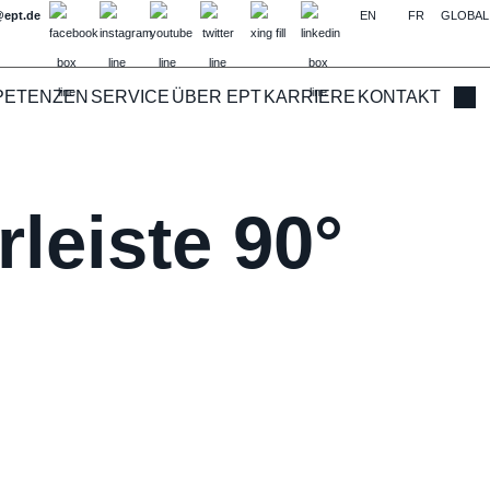
@ept.de
EN
FR
GLOBAL
PETENZEN
SERVICE
ÜBER EPT
KARRIERE
KONTAKT
Such
leiste 90°