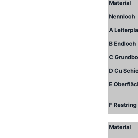
Material
Nennloch
A Leiterpl
B Endloch
C Grundbo
D Cu Schi
E Oberflä
F Restring
Material