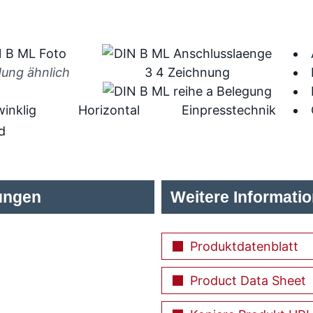
dung ähnlich
inklig
Horizontal
Einpresstechnik
d
ungen
Weitere Informati
Produktdatenblatt
Product Data Sheet