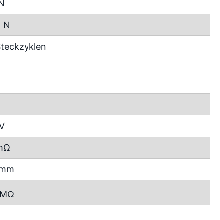
 N
5 N
teckzyklen
 V
mΩ
2 mm
MΩ