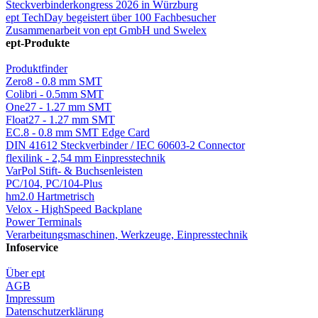
Steckverbinderkongress 2026 in Würzburg
ept TechDay begeistert über 100 Fachbesucher
Zusammenarbeit von ept GmbH und Swelex
ept-Produkte
Produktfinder
Zero8 - 0.8 mm SMT
Colibri - 0.5mm SMT
One27 - 1.27 mm SMT
Float27 - 1.27 mm SMT
EC.8 - 0.8 mm SMT Edge Card
DIN 41612 Steckverbinder / IEC 60603-2 Connector
flexilink - 2,54 mm Einpresstechnik
VarPol Stift- & Buchsenleisten
PC/104, PC/104-Plus
hm2.0 Hartmetrisch
Velox - HighSpeed Backplane
Power Terminals
Verarbeitungsmaschinen, Werkzeuge, Einpresstechnik
Infoservice
Über ept
AGB
Impressum
Datenschutzerklärung