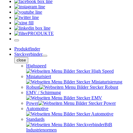
PRODUKTE
Produktfinder
Steckverbinder
close
Highspeed
Miniaturisiert
Robust
EMV / Schirmung
Power
Automotive
Standards