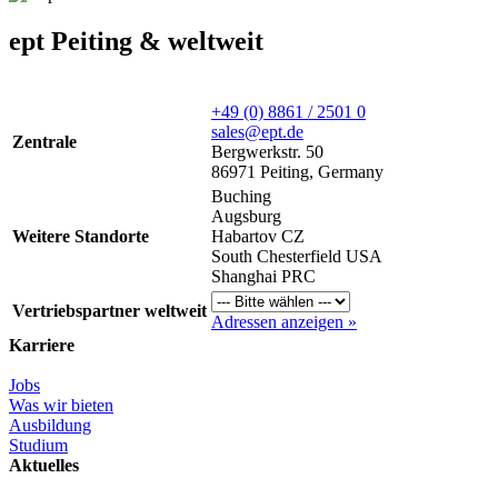
ept Peiting & weltweit
+49 (0) 8861 / 2501 0
sales@ept.de
Zentrale
Bergwerkstr. 50
86971 Peiting, Germany
Buching
Augsburg
Weitere Standorte
Habartov CZ
South Chesterfield USA
Shanghai PRC
Vertriebspartner weltweit
Adressen anzeigen »
Karriere
Jobs
Was wir bieten
Ausbildung
Studium
Aktuelles